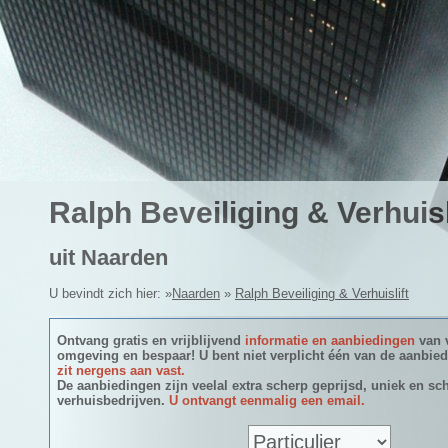
Ralph Beveiliging & Verhuisl
uit Naarden
U bevindt zich hier: »
Naarden
»
Ralph Beveiliging & Verhuislift
Ontvang gratis en vrijblijvend
informatie en aanbiedingen
van 
omgeving en bespaar! U bent niet verplicht één van de aanbie
zit nergens aan vast.
De aanbiedingen zijn veelal extra scherp geprijsd, uniek en sch
verhuisbedrijven.
U ontvangt eenmalig een email.