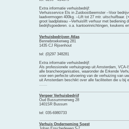
Extra informatie verhuisbedrijf:
Verhuisservice Els in Zuidoostbeemster --Voor bedrijv
laadvermogen 400kg. --Lift tot 27 mtr. uitschuifbaar. (+
groot laadplateau --Verhuislift verhuur met bediening 
bedrijfsgoederen. o.a. kantoorinrichtingen, keukens en .
Verhuisbedrijven Atlas
Bennebroekerweg 281
1435 CJ Rijsenhout
tel: (0)297 348281
Extra informatie verhuisbedrijf:
Als professionele verhuisgroep uit Amsterdam, VCA-IS
alle brancheorganisaties, waaronder de Erkende Verhu
voor een perfecte uitvoering van de verhuizing van uw
uit Amsterdam beschikt over alle faciliteiten die u bi
.......
Vergeer Verhuisbedrijf
Oud Bussummerweg 28
1401SR Bussum
tel: 035-6980733
Verhuis Onderneming Soest
Johan Enschedeweg 5-7