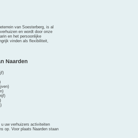
terrein van Soesterberg, is al
 verhuizen en wordt door onze
arin en het persoonlijke
ijk vinden als flexibiliteit,
an Naarden
jf)
)
jven)
n)
jf)
)
)
 u uw verhuizers activiteiten
s op. Voor plaats Naarden staan