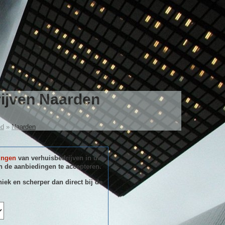
rijven Naarden
nd
»
Naarden
ingen
van verhuisbedrijven in uw
 de aanbiedingen te accepteren.
niek en scherper dan direct bij de