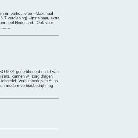
en en particulieren --Maximaal
/- 7 verdieping) --Instelbaar, extra
door heel Nederland --Ook voor
......
O 9001 gecertificeerd en lid van
izers, kunnen wij zorg dragen
 inboedel. Verhuisbedrijven Atlas
j een modern verhuisbedrijf mag