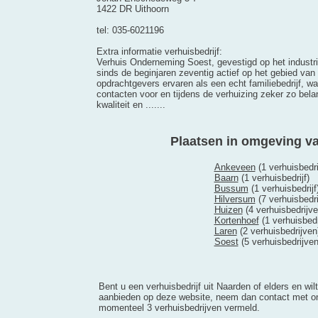
1422 DR Uithoorn
tel: 035-6021196
Extra informatie verhuisbedrijf:
Verhuis Onderneming Soest, gevestigd op het industrie
sinds de beginjaren zeventig actief op het gebied van
opdrachtgevers ervaren als een echt familiebedrijf, wa
contacten voor en tijdens de verhuizing zeker zo belangr
kwaliteit en .......
Plaatsen in omgeving v
Ankeveen
(1 verhuisbedri
Baarn
(1 verhuisbedrijf)
Bussum
(1 verhuisbedrijf
Hilversum
(7 verhuisbedri
Huizen
(4 verhuisbedrijve
Kortenhoef
(1 verhuisbedri
Laren
(2 verhuisbedrijven
Soest
(5 verhuisbedrijven
Bent u een verhuisbedrijf uit Naarden of elders en wilt
aanbieden op deze website, neem dan contact met on
momenteel 3 verhuisbedrijven vermeld.