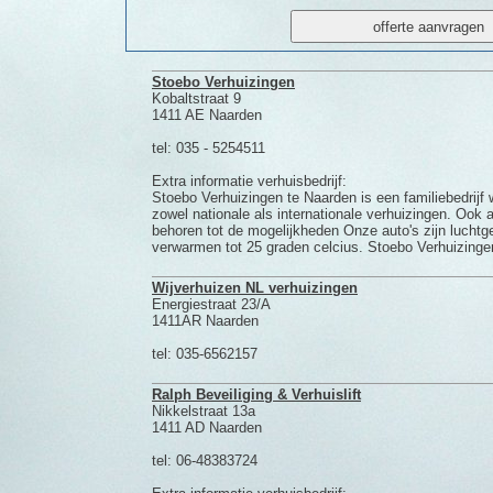
Stoebo Verhuizingen
Kobaltstraat 9
1411 AE Naarden
tel: 035 - 5254511
Extra informatie verhuisbedrijf:
Stoebo Verhuizingen te Naarden is een familiebedrijf 
zowel nationale als internationale verhuizingen. Ook 
behoren tot de mogelijkheden Onze auto's zijn luchtg
verwarmen tot 25 graden celcius. Stoebo Verhuizingen 
Wijverhuizen NL verhuizingen
Energiestraat 23/A
1411AR Naarden
tel: 035-6562157
Ralph Beveiliging & Verhuislift
Nikkelstraat 13a
1411 AD Naarden
tel: 06-48383724