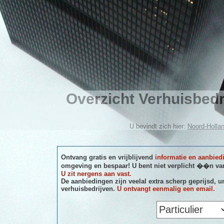
Overzicht Verhuisbed
U bevindt zich hier:
Noord-Holla
Ontvang gratis en vrijblijvend
informatie en aanbied
omgeving en bespaar! U bent niet verplicht ��n van
U zit nergens aan vast.
De aanbiedingen zijn veelal extra scherp geprijsd, u
verhuisbedrijven.
U ontvangt eenmalig een email.