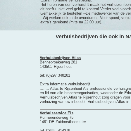
Extra informatie verhuisbedrijf:
Het huren van een verhuislift maak het verhuizen een
dit hoeft u niet veel geld te kosten! Verder veel voorde
Gemakkelijk te bestellen --De medewerker van de ver
--Wij werken ook in de avonduren --Voor spoed, verpl
extra's gerekend (mits na 22.00 uur).
Verhuisbedrijven die ook in Na
Verhuisbedrijven Atlas
Bennebroekerweg 281
1435CJ Rijsenhout
tel: (0)297 348281
Extra informatie verhuisbedrijf:
........ Atlas te Rijsenhout Als professionele verhuis
en lid van alle brancheorganisaties, waaronder de Er
Verhuisbedrijven Atlas te Rijsenhout zorg dragen voor
verhuizing van uw inboedel. Verhuisbedrijven Atlas in R
Verhuisservice Els
Purmerenderweg 75
1461 DE Zuidoostbeemster
tel: 0299 - 414379