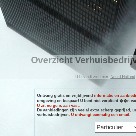
Overzicht Verhuisbedri
U bevindt zich hier:
Noord-Holland
Ontvang gratis en vrijblijvend
informatie en aanbied
omgeving en bespaar! U bent niet verplicht ��n van
U zit nergens aan vast.
De aanbiedingen zijn veelal extra scherp geprijsd, u
verhuisbedrijven.
U ontvangt eenmalig een email.