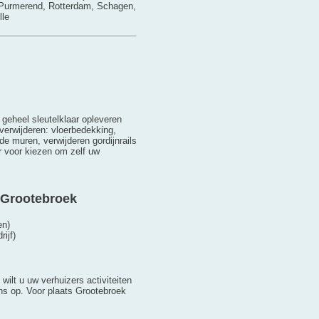
Purmerend, Rotterdam, Schagen,
lle
 geheel sleutelklaar opleveren
verwijderen: vloerbedekking,
e muren, verwijderen gordijnrails
r voor kiezen om zelf uw
 Grootebroek
en)
ijf)
wilt u uw verhuizers activiteiten
s op. Voor plaats Grootebroek