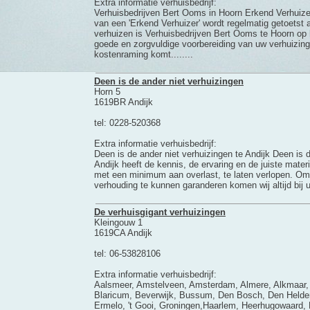
Extra informatie verhuisbedrijf:
Verhuisbedrijven Bert Ooms in Hoorn Erkend Verhuizer'
van een 'Erkend Verhuizer' wordt regelmatig getoetst aa
verhuizen is Verhuisbedrijven Bert Ooms te Hoorn op h
goede en zorgvuldige voorbereiding van uw verhuizin
kostenraming komt........
Deen is de ander niet verhuizingen
Horn 5
1619BR Andijk
tel: 0228-520368
Extra informatie verhuisbedrijf:
Deen is de ander niet verhuizingen te Andijk Deen is d
Andijk heeft de kennis, de ervaring en de juiste mate
met een minimum aan overlast, te laten verlopen. Om de
verhouding te kunnen garanderen komen wij altijd bij u l
De verhuisgigant verhuizingen
Kleingouw 1
1619CA Andijk
tel: 06-53828106
Extra informatie verhuisbedrijf:
Aalsmeer, Amstelveen, Amsterdam, Almere, Alkmaar, 
Blaricum, Beverwijk, Bussum, Den Bosch, Den Helder
Ermelo, 't Gooi, Groningen,Haarlem, Heerhugowaard, 