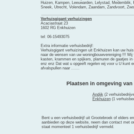
Huizen, Kampen, Leeuwarden, Lelystad, Medemblik, 
Sneek, Utrecht, Volendam, Zaandam, Zandvoort, Zwo
Verhuisgigant verhuizingen
Acaciastraat 23
1602 RG Enkhuizen
tel: 06-15493075
Extra informatie verhuisbedrijf:
Verhuisgigant verhuizingen uit Enkhuizen kan uw huis
naar de wensen van uw woningbouwvereniging !!! Wij 
kasten, krammen en spijkers, plamuren de gaatjes in d
enz enz Dat wat u opgeeft regelen wij voor u U kunt e
afvalspullen naar .......
Plaatsen in omgeving van
Andijk
(2 verhuisbedrijv
Enkhuizen
(1 verhuisbedr
Bent u een verhuisbedrijf uit Grootebroek of elders en 
aanbieden op deze website, neem dan contact met on
staat momenteel 1 verhuisbedrijf vermeld.