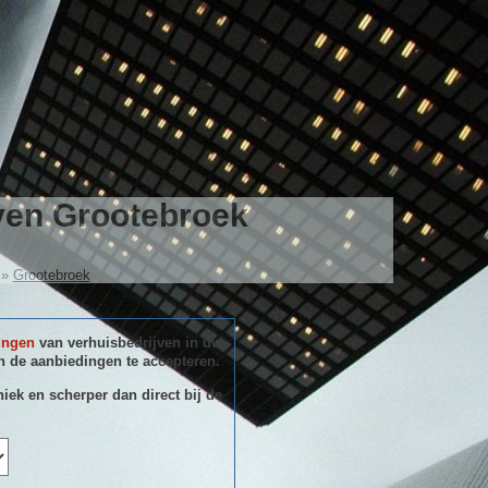
jven Grootebroek
»
Grootebroek
ingen
van verhuisbedrijven in uw
 de aanbiedingen te accepteren.
niek en scherper dan direct bij de